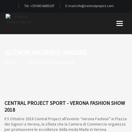
Tel. +39 045 6685107
E-mail info@centralproject.com
Toggle
AUTHOR ARCHIVES: MAXARX
HOME
ARCHIVES FOR MAXARX
CENTRAL PROJECT SPORT - VERONA FASHION SHOW
2018
Il 5 Ottobre 2018 Central Project all’evento “Verona Fashion” in Piazza
dei Signori a Verona, la sfilata che la Camera di Commercio organizza
per promuovere le eccellenze della moda Made in Verona.