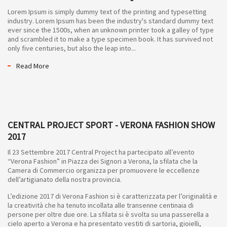
Lorem Ipsum is simply dummy text of the printing and typesetting
industry. Lorem Ipsum has been the industry's standard dummy text
ever since the 1500s, when an unknown printer took a galley of type
and scrambled it to make a type specimen book. It has survived not
only five centuries, but also the leap into...
Read More
CENTRAL PROJECT SPORT - VERONA FASHION SHOW
2017
Il 23 Settembre 2017 Central Project ha partecipato all’evento
“Verona Fashion” in Piazza dei Signori a Verona, la sfilata che la
Camera di Commercio organizza per promuovere le eccellenze
dell’artigianato della nostra provincia.
L’edizione 2017 di Verona Fashion si è caratterizzata per l’originalità e
la creatività che ha tenuto incollata alle transenne centinaia di
persone per oltre due ore. La sfilata si è svolta su una passerella a
cielo aperto a Verona e ha presentato vestiti di sartoria, gioielli,