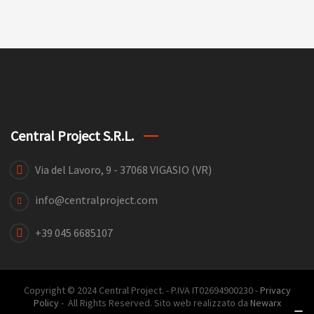
Central Project S.r.l.
Via del Lavoro, 9 - 37068 VIGASIO (VR)
info@centralproject.com
+39 045 6685107
Copyright © 2024 Central Project. - P.IVA IT02694900230 -
Privacy
Policy
- All Rights Reserved. Sito web realizzato da
Newarx