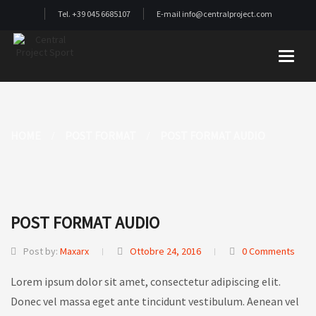
Tel. +39 045 6685107
E-mail info@centralproject.com
Toggle
HOME
POST FORMAT
POST FORMAT AUDIO
POST FORMAT AUDIO
Post by:
Maxarx
Ottobre 24, 2016
0 Comments
Lorem ipsum dolor sit amet, consectetur adipiscing elit.
Donec vel massa eget ante tincidunt vestibulum. Aenean vel